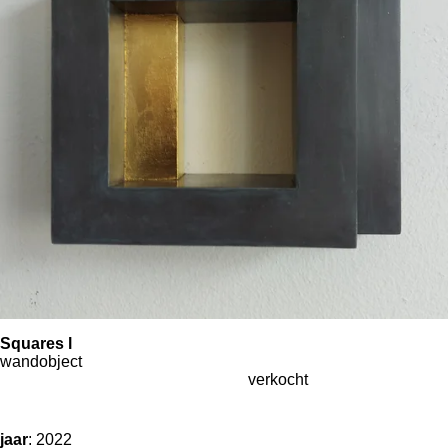
Squares l
wandobject
verkocht
jaar
: 2022