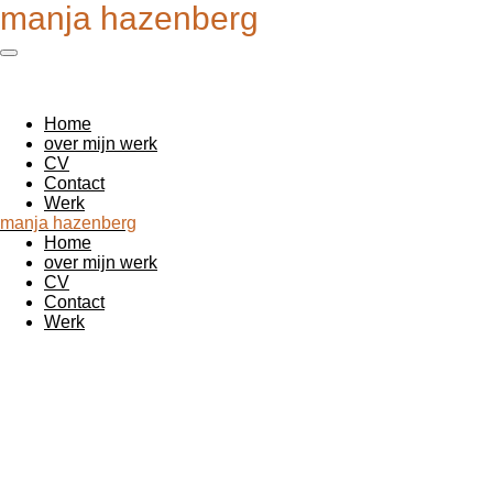
manja hazenberg
Ga
direct
naar
de
hoofdinhoud
Home
over mijn werk
CV
Contact
Werk
manja hazenberg
Home
over mijn werk
CV
Contact
Werk