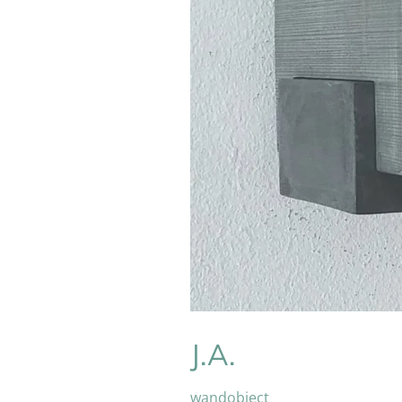
J.A.
wandobject